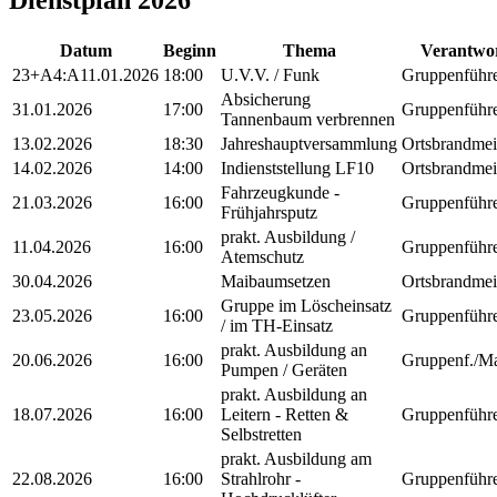
Dienstplan 2026
Datum
Beginn
Thema
Verantwor
23+A4:A11.01.2026
18:00
U.V.V. / Funk
Gruppenführ
Absicherung
31.01.2026
17:00
Gruppenführ
Tannenbaum verbrennen
13.02.2026
18:30
Jahreshauptversammlung
Ortsbrandmei
14.02.2026
14:00
Indienststellung LF10
Ortsbrandmei
Fahrzeugkunde -
21.03.2026
16:00
Gruppenführ
Frühjahrsputz
prakt. Ausbildung /
11.04.2026
16:00
Gruppenführ
Atemschutz
30.04.2026
Maibaumsetzen
Ortsbrandmei
Gruppe im Löscheinsatz
23.05.2026
16:00
Gruppenführ
/ im TH-Einsatz
prakt. Ausbildung an
20.06.2026
16:00
Gruppenf./Ma
Pumpen / Geräten
prakt. Ausbildung an
18.07.2026
16:00
Leitern - Retten &
Gruppenführ
Selbstretten
prakt. Ausbildung am
22.08.2026
16:00
Strahlrohr -
Gruppenführ